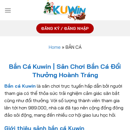
Skip
to
content
ĐĂNG KÝ / ĐĂNG NHẬP
Home
»
BẮN CÁ
Bắn Cá Kuwin | Sân Chơi Bắn Cá Đổi
Thưởng Hoành Tráng
Bắn cá Kuwin
là sân chơi trực tuyến hấp dẫn bởi người
tham gia có thể thỏa sức trải nghiệm cảm giác săn bắt
cũng như đổi thưởng. Với số lượng thành viên tham gia
lên tới hơn 989.000, nhà cái đã tạo nên cộng đồng đông
đảo sôi động, mang đến nhiều cơ hội giao lưu học hỏi.
Giới thiệu sảnh bắn cá Kuwin