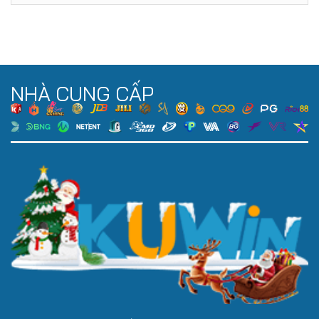
mục
NHÀ CUNG CẤP