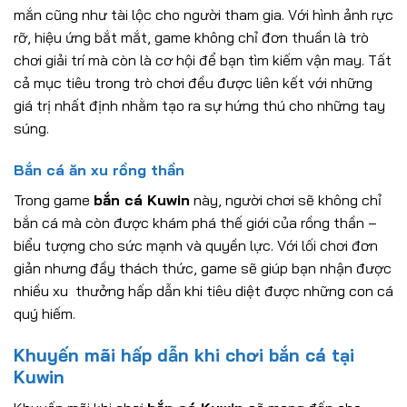
mắn cũng như tài lộc cho người tham gia. Với hình ảnh rực
rỡ, hiệu ứng bắt mắt, game không chỉ đơn thuần là trò
chơi giải trí mà còn là cơ hội để bạn tìm kiếm vận may. Tất
cả mục tiêu trong trò chơi đều được liên kết với những
giá trị nhất định nhằm tạo ra sự hứng thú cho những tay
súng.
Bắn cá ăn xu rồng thần
Trong game
bắn cá Kuwin
này, người chơi sẽ không chỉ
bắn cá mà còn được khám phá thế giới của rồng thần –
biểu tượng cho sức mạnh và quyền lực. Với lối chơi đơn
giản nhưng đầy thách thức, game sẽ giúp bạn nhận được
nhiều xu thưởng hấp dẫn khi tiêu diệt được những con cá
quý hiếm.
Khuyến mãi hấp dẫn khi chơi bắn cá tại
Kuwin