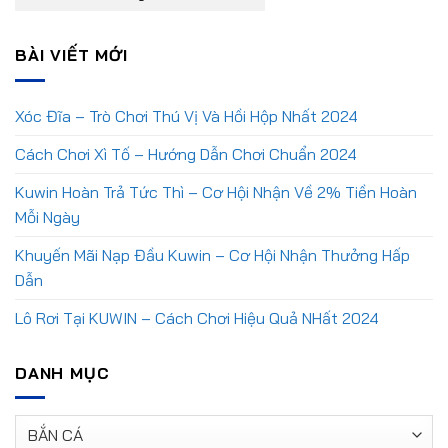
BÀI VIẾT MỚI
Xóc Đĩa – Trò Chơi Thú Vị Và Hồi Hộp Nhất 2024
Cách Chơi Xì Tố – Hướng Dẫn Chơi Chuẩn 2024
Kuwin Hoàn Trả Tức Thì – Cơ Hội Nhận Về 2% Tiền Hoàn
Mỗi Ngày
Khuyến Mãi Nạp Đầu Kuwin – Cơ Hội Nhận Thưởng Hấp
Dẫn
Lô Rơi Tại KUWIN – Cách Chơi Hiệu Quả NHất 2024
DANH MỤC
Danh