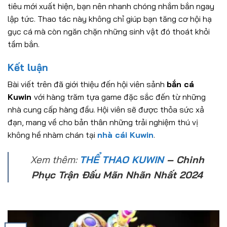
tiêu mới xuất hiện, bạn nên nhanh chóng nhắm bắn ngay
lập tức. Thao tác này không chỉ giúp bạn tăng cơ hội hạ
gục cá mà còn ngăn chặn những sinh vật đó thoát khỏi
tầm bắn.
Kết luận
Bài viết trên đã giới thiệu đến hội viên sảnh
bắn cá
Kuwin
với hàng trăm tựa game đặc sắc đến từ những
nhà cung cấp hàng đầu. Hội viên sẽ được thỏa sức xả
đạn, mang về cho bản thân những trải nghiệm thú vị
không hề nhàm chán tại
nhà cái Kuwin
.
Xem thêm:
THỂ THAO KUWIN
–
Chinh
Phục Trận Đấu Mãn Nhãn Nhất 2024