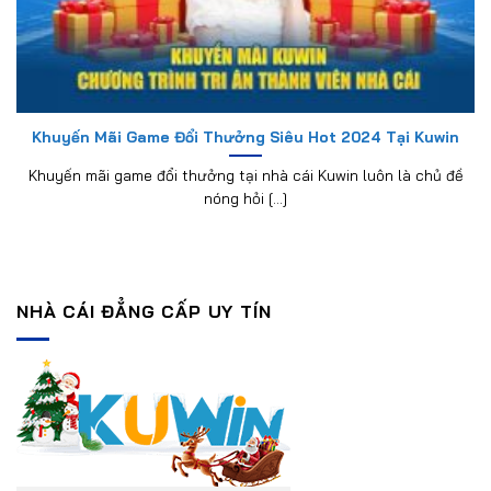
Khuyến Mãi Game Đổi Thưởng Siêu Hot 2024 Tại Kuwin
Khuyến mãi game đổi thưởng tại nhà cái Kuwin luôn là chủ đề
nóng hỏi [...]
NHÀ CÁI ĐẲNG CẤP UY TÍN