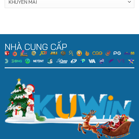
mục
NHÀ CUNG CẤP