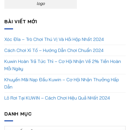
logo
BÀI VIẾT MỚI
Xóc Đĩa – Trò Chơi Thú Vị Và Hồi Hộp Nhất 2024
Cách Chơi Xì Tố – Hướng Dẫn Chơi Chuẩn 2024
Kuwin Hoàn Trả Tức Thì – Cơ Hội Nhận Về 2% Tiền Hoàn
Mỗi Ngày
Khuyến Mãi Nạp Đầu Kuwin – Cơ Hội Nhận Thưởng Hấp
Dẫn
Lô Rơi Tại KUWIN – Cách Chơi Hiệu Quả NHất 2024
DANH MỤC
Danh