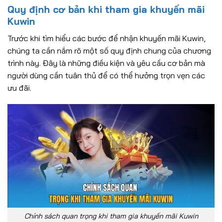
Quy định cơ bản khi tham gia khuyến mãi
Kuwin
Trước khi tìm hiểu các bước để nhận khuyến mãi Kuwin,
chúng ta cần nắm rõ một số quy định chung của chương
trình này. Đây là những điều kiện và yêu cầu cơ bản mà
người dùng cần tuân thủ để có thể hưởng trọn vẹn các
ưu đãi.
Chính sách quan trọng khi tham gia khuyến mãi Kuwin