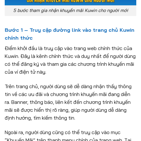
5 bước tham gia nhận khuyến mãi Kuwin cho người mới
Bước 1 – Truy cập đường link vào trang chủ Kuwin
chính thức
Điểm khởi đầu là truy cập vào trang web chính thức của
Kuwin. Đây là kênh chính thức và duy nhất để người dùng
có thể đăng ký và tham gia các chương trình khuyến mãi
của ví điện tử này.
Trên trang chủ, người dùng sẽ dễ dàng nhận thấy thông
tin về các ưu đãi và chương trình khuyến mãi đang diễn
ra. Banner, thông báo, liên kết đến chương trình khuyến
mãi sẽ được hiển thị rõ ràng, giúp người dùng dễ dàng
định hướng, tìm kiếm thông tin.
Ngoài ra, người dùng cũng có thể truy cập vào mục
“Khuyến Mãi” trên thanh menu chính của trang web. Tại