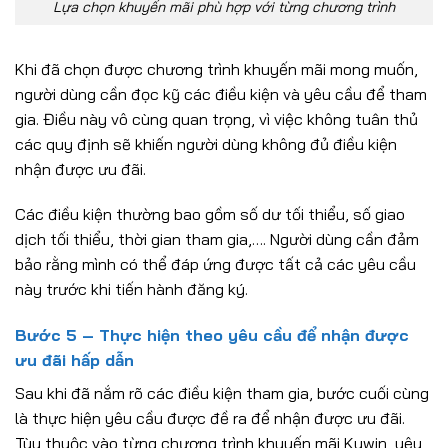
Lựa chọn khuyến mãi phù hợp với từng chương trình
Khi đã chọn được chương trình khuyến mãi mong muốn,
người dùng cần đọc kỹ các điều kiện và yêu cầu để tham
gia. Điều này vô cùng quan trọng, vì việc không tuân thủ
các quy định sẽ khiến người dùng không đủ điều kiện
nhận được ưu đãi.
Các điều kiện thường bao gồm số dư tối thiểu, số giao
dịch tối thiểu, thời gian tham gia,…. Người dùng cần đảm
bảo rằng mình có thể đáp ứng được tất cả các yêu cầu
này trước khi tiến hành đăng ký.
Bước 5 – Thực hiện theo yêu cầu để nhận được
ưu đãi hấp dẫn
Sau khi đã nắm rõ các điều kiện tham gia, bước cuối cùng
là thực hiện yêu cầu được đề ra để nhận được ưu đãi.
Tùy thuộc vào từng chương trình khuyến mãi Kuwin, yêu