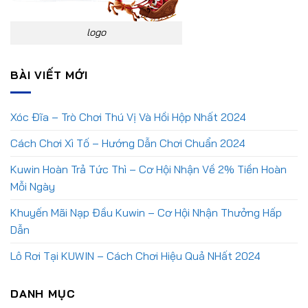
logo
BÀI VIẾT MỚI
Xóc Đĩa – Trò Chơi Thú Vị Và Hồi Hộp Nhất 2024
Cách Chơi Xì Tố – Hướng Dẫn Chơi Chuẩn 2024
Kuwin Hoàn Trả Tức Thì – Cơ Hội Nhận Về 2% Tiền Hoàn
Mỗi Ngày
Khuyến Mãi Nạp Đầu Kuwin – Cơ Hội Nhận Thưởng Hấp
Dẫn
Lô Rơi Tại KUWIN – Cách Chơi Hiệu Quả NHất 2024
DANH MỤC