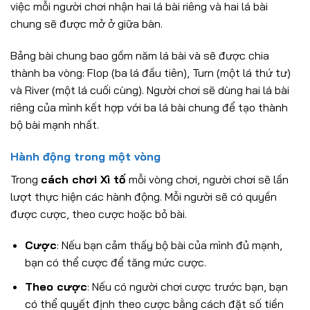
việc mỗi người chơi nhận hai lá bài riêng và hai lá bài
chung sẽ được mở ở giữa bàn.
Bảng bài chung bao gồm năm lá bài và sẽ được chia
thành ba vòng: Flop (ba lá đầu tiên), Turn (một lá thứ tư)
và River (một lá cuối cùng). Người chơi sẽ dùng hai lá bài
riêng của mình kết hợp với ba lá bài chung để tạo thành
bộ bài mạnh nhất.
Hành động trong một vòng
Trong
cách chơi Xì tố
mỗi vòng chơi, người chơi sẽ lần
lượt thực hiện các hành động. Mỗi người sẽ có quyền
được cược, theo cược hoặc bỏ bài.
Cược
: Nếu bạn cảm thấy bộ bài của mình đủ mạnh,
bạn có thể cược để tăng mức cược.
Theo cược
: Nếu có người chơi cược trước bạn, bạn
có thể quyết định theo cược bằng cách đặt số tiền