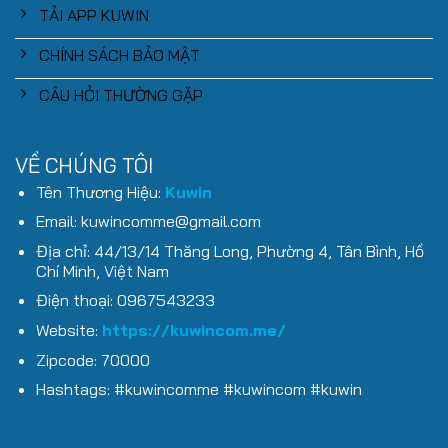
TẢI APP KUWIN
CHÍNH SÁCH BẢO MẬT
CÂU HỎI THƯỜNG GẶP
VỀ CHÚNG TÔI
Tên Thương Hiệu:
Kuwin
Email:
kuwincomme@gmail.com
Địa chỉ: 44/13/14 Thăng Long, Phường 4, Tân Bình, Hồ
Chí Minh, Việt Nam
Điện thoại: 0967543233
Website:
https://kuwincom.me/
Zipcode: 70000
Hashtags: #kuwincomme #kuwincom #kuwin