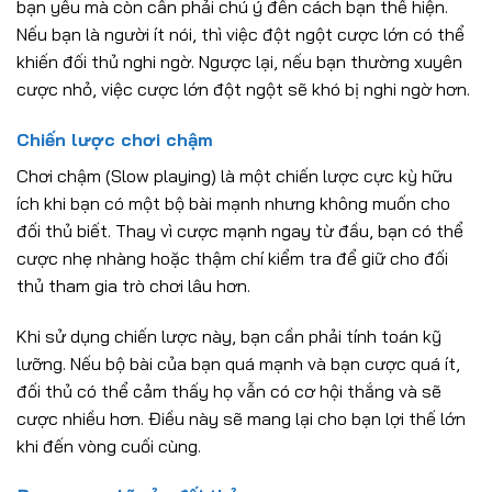
bạn yếu mà còn cần phải chú ý đến cách bạn thể hiện.
Nếu bạn là người ít nói, thì việc đột ngột cược lớn có thể
khiến đối thủ nghi ngờ. Ngược lại, nếu bạn thường xuyên
cược nhỏ, việc cược lớn đột ngột sẽ khó bị nghi ngờ hơn.
Chiến lược chơi chậm
Chơi chậm (Slow playing) là một chiến lược cực kỳ hữu
ích khi bạn có một bộ bài mạnh nhưng không muốn cho
đối thủ biết. Thay vì cược mạnh ngay từ đầu, bạn có thể
cược nhẹ nhàng hoặc thậm chí kiểm tra để giữ cho đối
thủ tham gia trò chơi lâu hơn.
Khi sử dụng chiến lược này, bạn cần phải tính toán kỹ
lưỡng. Nếu bộ bài của bạn quá mạnh và bạn cược quá ít,
đối thủ có thể cảm thấy họ vẫn có cơ hội thắng và sẽ
cược nhiều hơn. Điều này sẽ mang lại cho bạn lợi thế lớn
khi đến vòng cuối cùng.